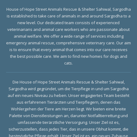
House of Hope Street Animals Rescue & Shelter Sahiwal, Sargodha
is established to take care of animals in and around Sargodha to a
new level. Our dedicated team consists of experienced
veterinarians and animal care workers who are passionate about
animal welfare. We offer a wide range of services including
emergency animal rescue, comprehensive veterinary care. Our aim
is to ensure that every animal that comes into our care receives
the best possible care. We aim to find new homes for dogs and
cats.
Die House of Hope Street Animals Rescue & Shelter Sahiwal,
Sargodha wird gegründet, um die Tierpflege in und um Sargodha
auf ein neues Niveau zu heben. Unser engagiertes Team besteht
aus erfahrenen Tierärzten und Tierpflegern, denen das
Wohlergehen der Tiere am Herzen liegt. Wir bieten eine breite
Palette von Dienstleistungen an, darunter Notfalltierrettung und
umfassende tierärztliche Versorgung. Unser Ziel ist es,
sicherzustellen, dass jedes Tier, das in unsere Obhut kommt, die
bestmögliche Pflege erhält. Unser Ziel ist es, ein neues Zuhause